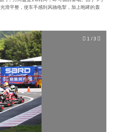
跑道光滑平整，使车手感到风驰电掣，加上咆哮的轰
2
/
3