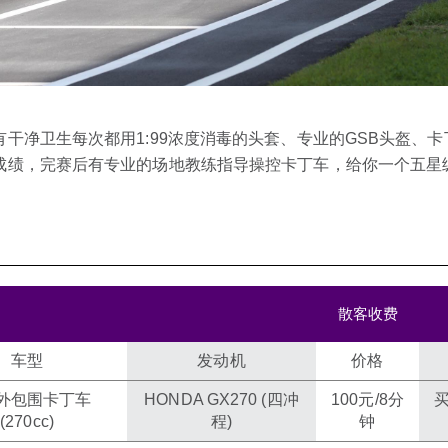
有干净卫生每次都用1:99浓度消毒的头套、专业的GSB头盔、
成绩，完赛后有专业的场地教练指导操控卡丁车，给你一个五星
散客收费
车型
发动机
价格
外包围卡丁车
HONDA GX270 (四冲
100元/8分
(270cc)
程)
钟