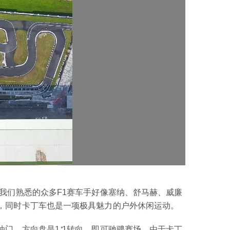
我们熟悉的众多F1赛车手好像塞纳、舒马赫、威廉
，同时卡丁车也是一项极具魅力的户外休闲运动。
门，方向盘是1∶1转向，即可驰骋赛场。由于卡丁