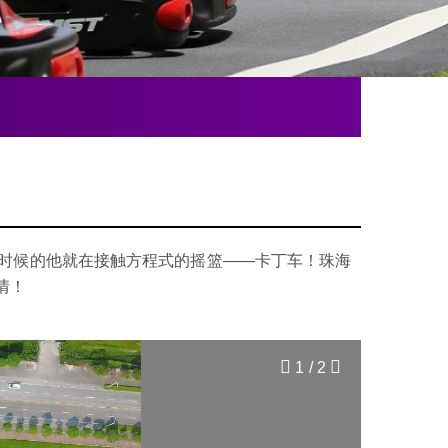
小时候的他就在接触方程式的摇篮——卡丁车！珠海
情！
2
/
2