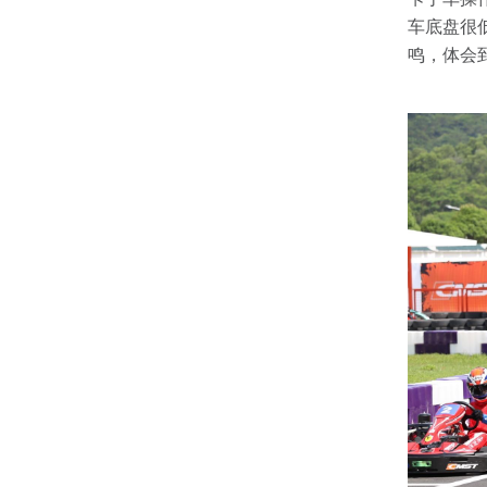
车底盘很
鸣，体会